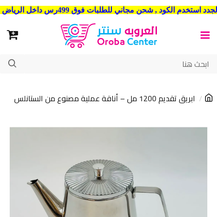
شحن مجاني للطلبات فوق 499رس داخل الرياض . وشحن الي جميع مدن المملكة العربية السعودية
ابريق تقديم 1200 مل – أناقة عملية مصنوع من الستانلس