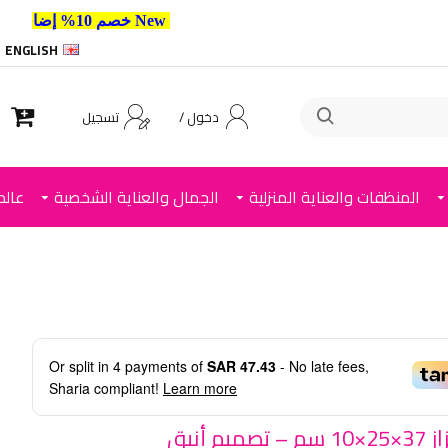
New خصم 10% إضافي للعملاء الجدد استخدم الكود ,
ENGLISH
دخول /
تسجيل
المنظفات والعناية المنزلية
الجمال والعناية الشخصية
عالم
Or split in
4
payments of
SAR 47.43
- No late fees,
Sharia compliant!
Learn more
صحن قزاز 37×25×10 سم – تصميم أنيق