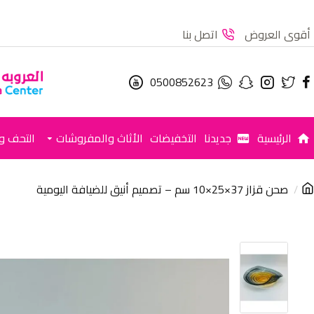
أقوى العروض
اتصل بنا
0500852623
الرئيسية
جديدنا
التخفيضات
الأثاث والمفروشات
التحف وا
صحن قزاز 37×25×10 سم – تصميم أنيق للضيافة اليومية