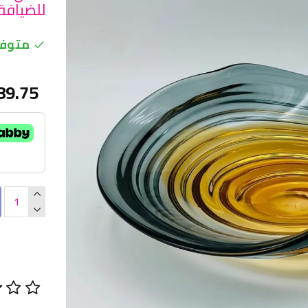
للضيافة 
متوفر
89.75