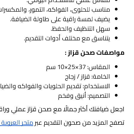
مناسب للحلوى، الفواكه، التمور، والمكسرات
يضيف لمسة راقية على طاولة الضيافة.
سهل التنظيف والحفظ.
يتناسق مع مختلف أدوات التقديم.
مواصفات صحن قزاز :
المقاس: 37×25×10 سم
الخامة: قزاز / زجاج
الاستخدام: تقديم الحلويات والفواكه والضيا
التصميم: أنيق وفخم
اجعل ضيافتك أكثر جمالًا مع صحن قزاز عملي وراق
تصفح المزيد من صحون التقديم عبر
متجر العروبة 