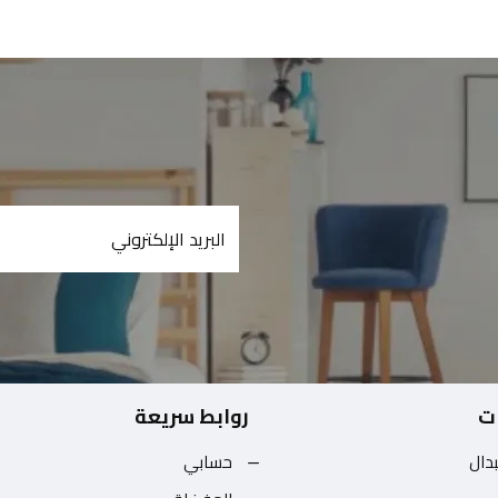
ت
روابط سريعة
بدال
حسابي