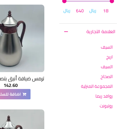
ريال
ريال
العلامة التجارية
السيف
اريج
السيف
الصحاح
142.60
المجموعة المنزلية
اضافة للسل
روافد ريما
روتبونت
روز
روز