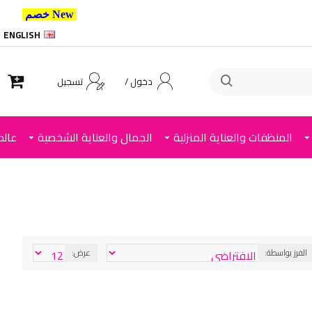
New خصم 10% إضافي للعملاء الجدد استخدم الكود ,
ENGLISH
دخول /
تسجيل
المنظفات والعناية المنزلية
الجمال والعناية الشخصية
عالم
الفرز بواسطة:
عرض: