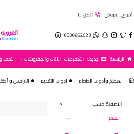
أقوى العروض
اتصل بنا
0500852623
الرئيسية
جديدنا
التخفيضات
الأثاث والمفروشات
التحف وا
المطبخ وأدوات الطعام
⏺ ادوات التقديم
⏺ الترامس و أطقم
التصفية حسب
السعر