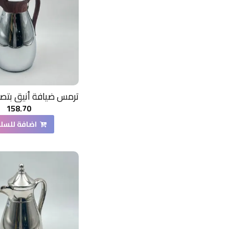
ريفان
كروس
158.70
اضافة للسل