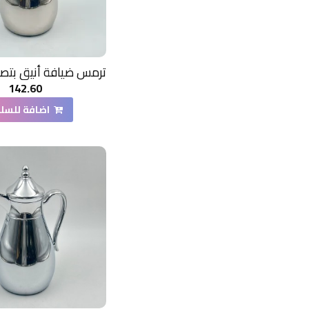
142.60
اضافة للسل