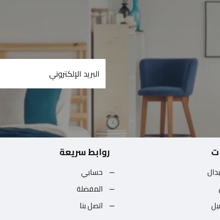
ت
روابط سريعة
بدال
حسابي
المفضلة
يل
اتصل بنا