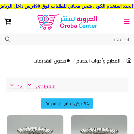
شحن مجاني للطلبات فوق 499رس داخل الرياض . وشحن الي جميع مدن المملكة العربية السعودية
المطبخ وأدوات الطعام
⏺صحون التقديمات
عرض المنتجات السابقة