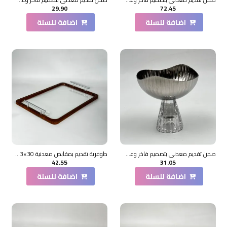
29.90
72.45
اضافة للسلة
اضافة للسلة
صحن تقديم معدني بتصميم فاخر وعصري11×10×10سم
طوفرية تقديم بمقابض معدنية 30×43×2سم
42.55
31.05
اضافة للسلة
اضافة للسلة