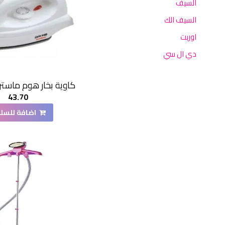
السيف
السيف الك
اوربت
دي ال سي
كولين
كاوية بخار هوم ماستر 1000 وا
كيون
43.70
هوم ماستر
اضافة للسل