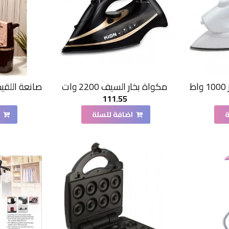
ط
مكواة بخار السيف 2200 وات
111.55
ة
اضافة للسلة
ا