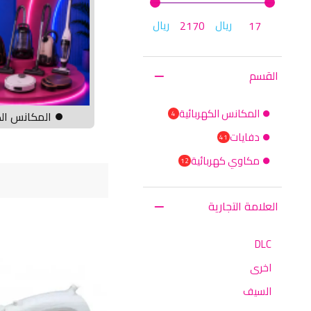
ريال
ريال
القسم
⏺ المكانس الكهربائية
⏺ المكانس الك
4
⏺ دفايات
41
⏺ مكاوي كهربائية
12
العلامة التجارية
DLC
اخرى
السيف