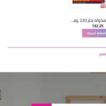
دي ال سي مكواة بخار 220 ,زهري -
132.25
ضافة للسلة
لقسم