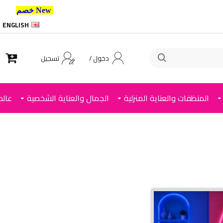
New خصم 10% إضافي للعملاء الجدد استخدم الكود ,
ENGLISH
دخول /
تسجيل
المنظفات والعناية المنزلية
الجمال والعناية الشخصية
عالم