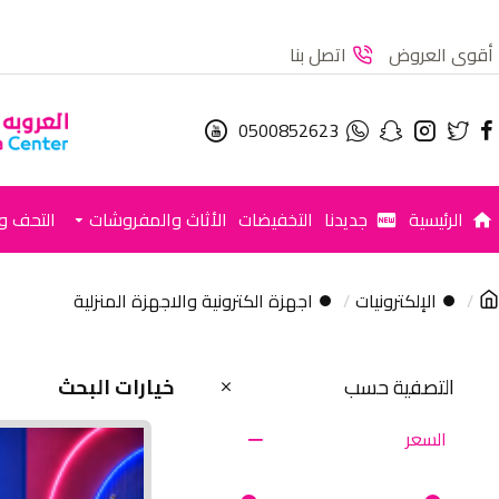
أقوى العروض
اتصل بنا
0500852623
الرئيسية
جديدنا
التخفيضات
الأثاث والمفروشات
التحف وا
⏺ الإلكترونيات
⏺ اجهزة الكترونية والاجهزة المنزلية
التصفية حسب
خيارات البحث
السعر