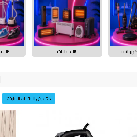
هربائية
⏺ دفايات
⏺ مك
عرض المنتجات السابقة