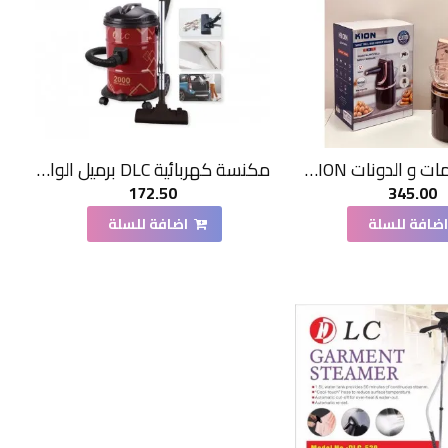
صانعة اللقيمات و الدونات KION لاسلكي
مكنسة كهربائية DLC برميل الواط/ 2000السعة / 21 لتر
172.50
345.00
ضافة للسلة
اضافة للسلة