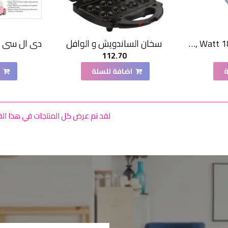
اوربيت مكواة بخار 1800 Watt ,متعدد الالوان - Delmar 2
سخان الساندويش و الوافل
112.70
ة
اضافة للسلة
ا
لقد تم عرض كل المنتجات في هذا ا