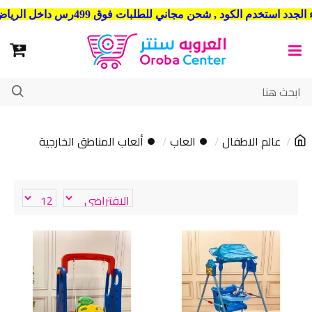
شحن مجاني للطلبات فوق 499رس داخل الرياض . وشحن الي جميع مدن المملكة العربية السعودية
عالم الاطفال
⏺ العاب
⏺ ألعاب المناطق الخارجية