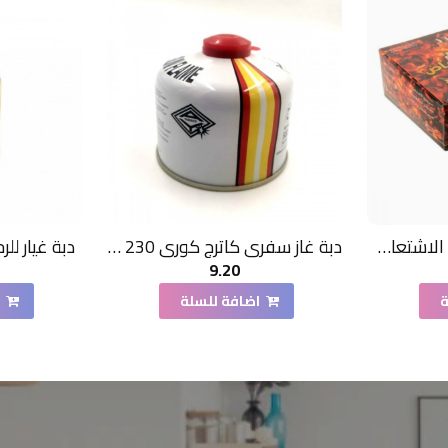
فحم وادي حلفه سريع الاشتعال عديم الدخان والرائحه 80 حبة
دبة غاز سفري كاترج كوري 230 جرام
دبة غيار للرحلا
9.20
ة
اضافة للسلة
ا