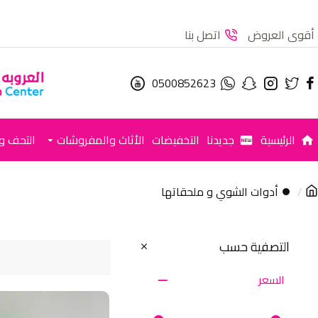
أقوى العروض
اتصل بنا
0500852623
الرئيسية
جديدنا
التخفيضات
الأثاث والمفروشات
التحف وا
⏺ أدوات الشوي و ملحقاتها
التصفية حسب
السعر