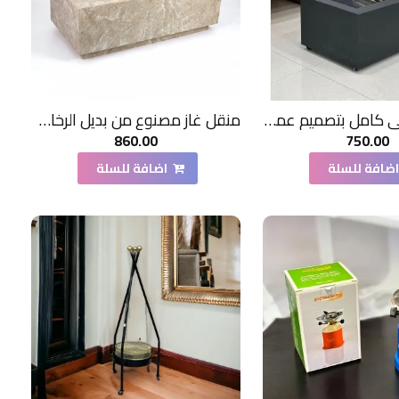
منقل معدني كامل بتصميم عملي وأنيق مقاس 120 *60سم
منقل غاز مصنوع من بديل الرخام (بديل رخام حجري) مقاس 120 *60*40 سم
860.00
750.00
ضافة للسلة
اضافة للسلة