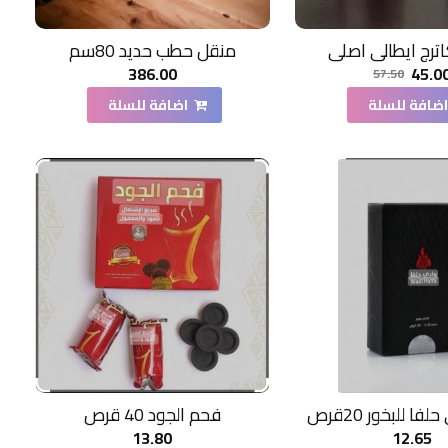
اترج ايطالي اصلي
منقل حطب حديد 80سم
386.00
45.0
57.50
ضافة للسلة
اضافة للسلة
ا للبخور 20قرص
فحم الجود 40 قرص
13.80
12.65