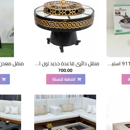
موقد فحم و شوايه 9119 استيل دائري 31×31×16سم
منقل دائري قاعدة حديد لون اسود وديكور قص ليزر لون ذهبي مع كفرات
700.00
ة
اضافة للسلة
ا