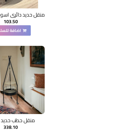
103.50
اضافة للسل
منقل حطب حديد 60سم
338.10