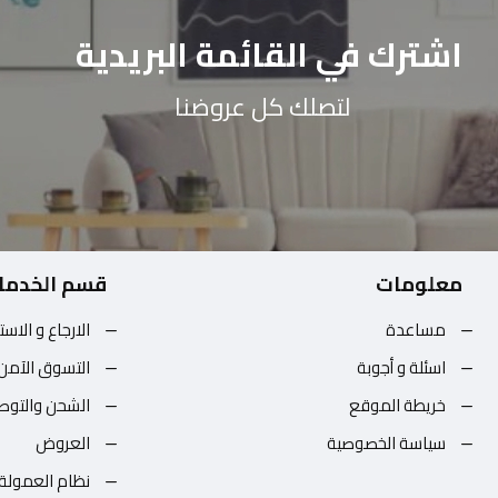
اشترك في القائمة البريدية
لتصلك كل عروضنا
معلومات
قسم الخدما
مساعدة
الارجاع و الاست
اسئلة و أجوبة
التسوق الآمن
خريطة الموقع
الشحن والتوص
سياسة الخصوصية
العروض
نظام العمولة