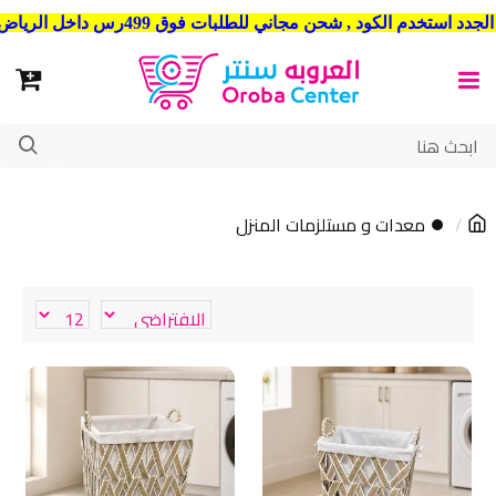
شحن مجاني للطلبات فوق 499رس داخل الرياض . وشحن الي جميع مدن المملكة العربية السعودية
⏺ معدات و مستلزمات المنزل