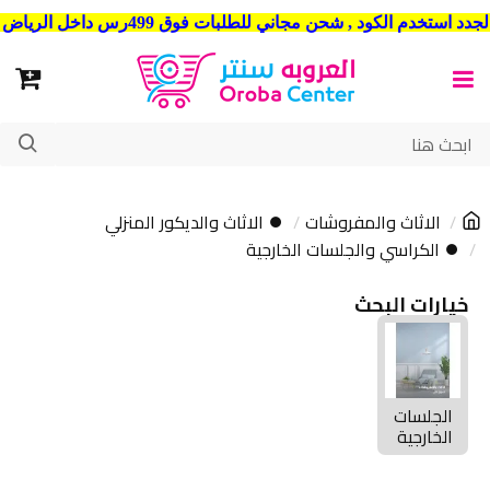
شحن مجاني للطلبات فوق 499رس داخل الرياض . وشحن الي جميع مدن المملكة العربية السعودية
الاثاث والمفروشات
⏺ الاثاث والديكور المنزلي
⏺ الكراسي والجلسات الخارجية
خيارات البحث
الجلسات
الخارجية