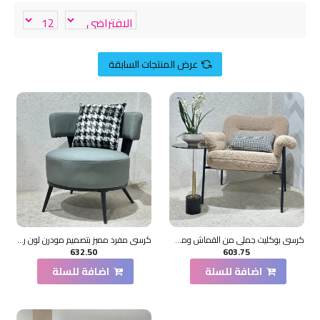
عرض المنتجات السابقة
كرسي بوكليت جملي من القماش ومعدن 60×75×80سم
كرسي مفرد مميز بتصميم مودرن لون رمادي جلد 63×68×65سم
632.50
603.75
اضافة للسلة
اضافة للسلة