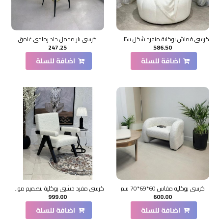
كرسي قماش بوكلية منفرد شكل ستايل وردة ابيض مقاس 50*50*90سم
كرسي بار مخمل جلد رمادي غامق
247.25
586.50
اضافة للسلة
اضافة للسلة
كرسي بوكليه مقاس 60*69*70 سم
كرسي مفرد خشبي بوكلية بتصميم مودرين مميز ابيض خشب زان اسود 69×70×45سم
999.00
600.00
اضافة للسلة
اضافة للسلة