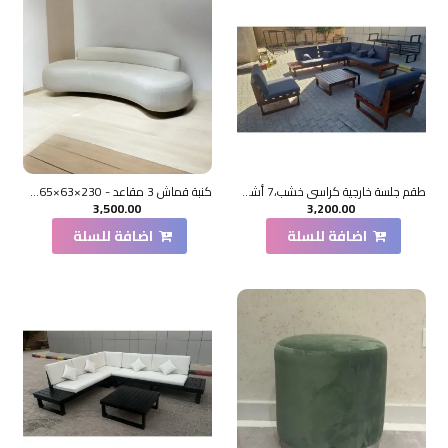
طقم جلسة خارجية كراسي خشب،7 أشخاص +طاولة خدمة بمنقل للفحم
كنبة قماش 3 مقاعد - 230×63×65سم
3,500.00
3,200.00
اضافة للسلة
اضافة للسلة