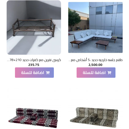
طقم جلسه خارجيه حديد ،5 أشخاص مع مسند للظهر زاوية حرف L+طاولة قهوة
كرسي نفرين مع كفرات حديد 210×78×40سم
235.75
2,500.00
اضافة للسلة
اضافة للسلة