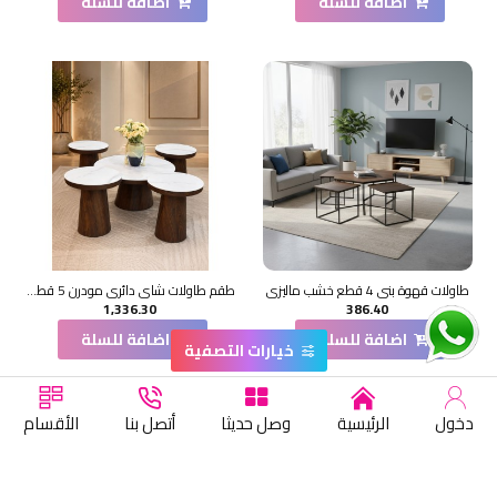
اضافة للسلة
اضافة للسلة
طاولات قهوة بني 4 قطع خشب ماليزي
طقم طاولات شاي دائري مودرن 5 قطع بديل بسطح سيراميك
1,336.30
386.40
اضافة للسلة
اضافة للسلة
خيارات التصفية
دخول
الرئيسية
وصل حديثا
أتصل بنا
الأقسام