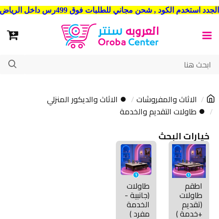
شحن مجاني للطلبات فوق 499رس داخل الرياض . وشحن الي جميع مدن المملكة العربية السعودية
الاثاث والمفروشات
⏺ الاثاث والديكور المنزلي
⏺ طاولات التقديم والخدمة
خيارات البحث
اطقم
طاولات
طاولات
(جانبية -
(تقديم
الخدمة
+خدمة )
مفرد )