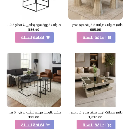
طقم طاولات ضيافة فاخر بتصميم عصري وأنيق، يتكون من طاولة وسط رئيسية مع طاولات جانبية متناسقة
طاولات قهوةاسود رخامي 4 قطع خشب ماليزي
386.40
685.06
اضافة للسلة
اضافة للسلة
طقم طاولات الهبه سطح بديل رخام مع مراية 5قطع
طقم طاولات قهوة خشب ماليزي 5 قطع - اسود رخامي
395.00
1,610.00
اضافة للسلة
اضافة للسلة