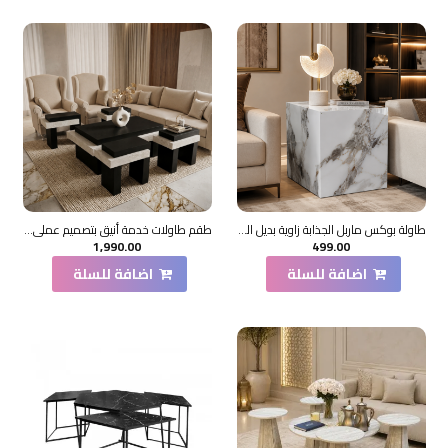
طاولة بوكس ماربل الجذابة زاوية بديل الرخام ابيض 60*60*60 سم
طقم طاولات خدمة أنيق بتصميم عملي وعصري 7قطع تتميز بسطح جميل من بديل الرخام (منتج تفصيل )
1,990.00
499.00
اضافة للسلة
اضافة للسلة