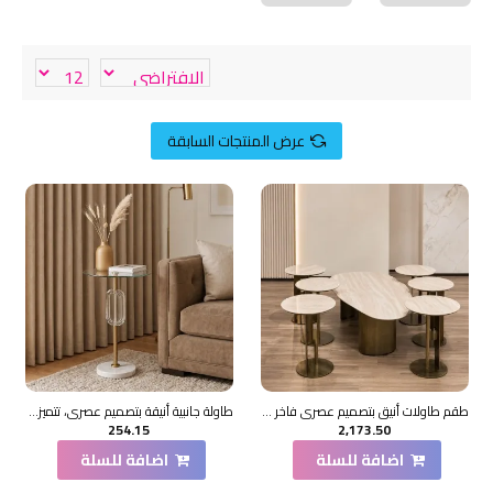
عرض المنتجات السابقة
طقم طاولات أنيق بتصميم عصري فاخر 7قطع
طاولة جانبية أنيقة بتصميم عصري، تتميز بسطح دائري من الزجاج الشفاف33×33×57سم
254.15
2,173.50
اضافة للسلة
اضافة للسلة