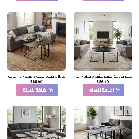
طقم طاولات قهوة خشب 5 قطع - اسود رخامي
طاولات قهوه خشب 5 قطع - بني غامق
386.40
386.40
اضافة للسلة
اضافة للسلة