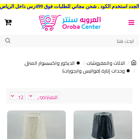
شحن مجاني للطلبات فوق 499رس داخل الرياض . وشحن الي جميع مدن المملكة العربية السعودية
الاثاث والمفروشات
⏺ الديكور واكسسوار المنزل
⏺ وحدات إنارة (فوانيس وابجورات)