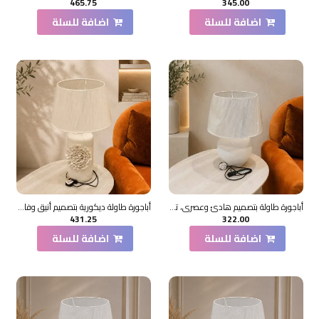
465.75
345.00
اضافة للسلة
اضافة للسلة
أباجورة طاولة بتصميم هادئ وعصري، تتكوّن من قاعدة خزفية مستديرة تميل إلى الشكل البيضاوي،53×30×30سم
أباجورة طاولة ديكورية بتصميم أنيق وفاخر، تتكوّن من قاعدة خزفية بلون أبيض لامع 67×30×30سم
431.25
322.00
اضافة للسلة
اضافة للسلة