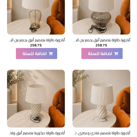
أباجورة طاولة بتصميم أنيق يجمع بين البساطة والفخامة، تتكوّن من قاعدة زجاجية شفافة بشكل بيضاوي ممدود56×36×36سم
أباجورة طاولة بتصميم أنيق يجمع بين البساطة والفخامة، تتكوّن من قاعدة زجاجية شفافة بشكل بيضاوي ممدود69×36×36سم
258.75
258.75
اضافة للسلة
اضافة للسلة
أباجورة طاولة بتصميم هادئ وعصري، تتكوّن من قاعدة خزفية مستديرة تميل إلى الشكل البيضاوي،66×5×35سم
أباجورة طاولة ديكورية بتصميم أنيق وفاخر، تتكوّن من قاعدة خزفية بلون أبيض لامع 30×30×62سم