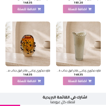
148.35
193.20
اضافة للسلة
اضافة للسلة
فازه ديكوري زجاجي فاخر انيق جذاب 34×18×7سم
فازه ديكوري زجاجي فاخر انيق جذاب محبب 27×9×9سم
148.35
148.35
اضافة للسلة
اضافة للسلة
اشترك في القائمة البريدية
لتصلك كل عروضنا