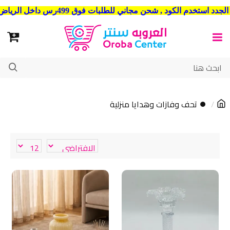
شحن مجاني للطلبات فوق 499رس داخل الرياض . وشحن الي جميع مدن المملكة العربية السعودية
⏺ تحف وفازات وهدايا منزلية