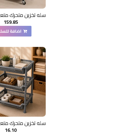
159.85
اضافة للسل
16.10