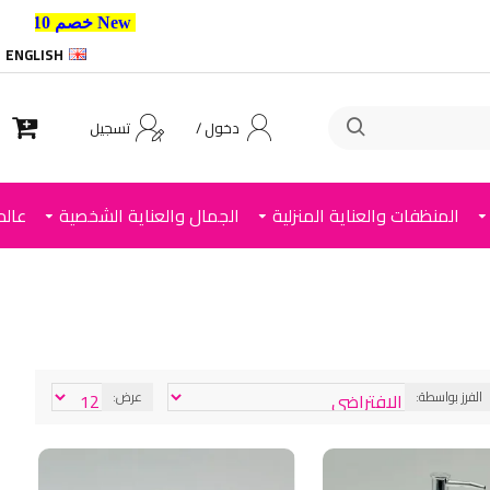
New خصم 10% إضافي للعملاء الجدد استخدم الكود ,
ENGLISH
دخول /
تسجيل
المنظفات والعناية المنزلية
الجمال والعناية الشخصية
عالم
الفرز بواسطة:
عرض: