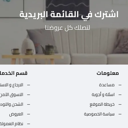
اشترك في القائمة البريدية
لتصلك كل عروضنا
معلومات
قسم الخدما
مساعدة
الارجاع و الاست
اسئلة و أجوبة
التسوق الآمن
خريطة الموقع
الشحن والتوص
سياسة الخصوصية
العروض
نظام العمولة