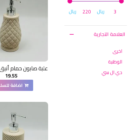
ريال
ريال
العلامة التجارية
اخرى
الوطنية
دي ال سي
19.55
اضافة للسل