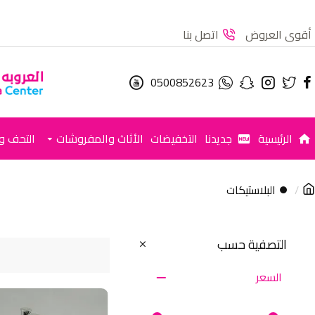
أقوى العروض
اتصل بنا
0500852623
الرئيسية
جديدنا
التخفيضات
الأثاث والمفروشات
التحف وا
⏺ البلاستيكات
التصفية حسب
السعر