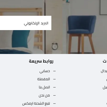
ت
روابط سريعة
بدال
حسابي
المفضلة
يل
اتصل بنا
من نحن
تتبع الشحنة ارمكس