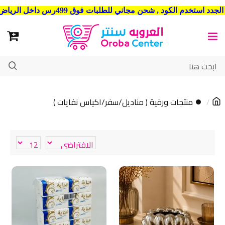
شحن مجاني للطلبات فوق 499رس داخل الرياض . وشحن الي جميع مدن المملكة العربية السعودية
⏺ منتجات ورقية ( مناديل/سفر/اكياس نفايات )