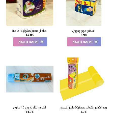
اسفنج موج وجهين
مناديل مطبخ مشوار 6+2 حبة
44.85
6.90
اضافة للسلة
اضافة للسلة
ريما اكياس نفايات معطر20جالون ليمون
اكياس نفايات رول 10 جالون
51.75
5.75