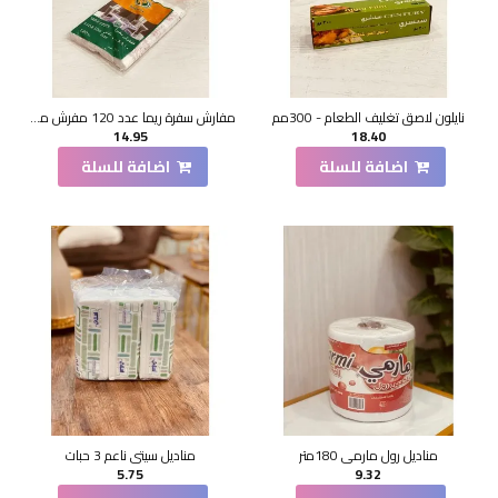
نايلون لاصق تغليف الطعام - 300مم
مفارش سفرة ريما عدد 120 مفرش مقاس 110*100 سم
14.95
18.40
اضافة للسلة
اضافة للسلة
مناديل رول مارمي 180متر
مناديل سيتي ناعم 3 حبات
5.75
9.32