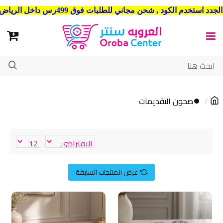
شحن مجاني للطلبات فوق 499رس داخل الرياض . وشحن الي جميع مدن المملكة العربية السعودية
⏺صحون التقديمات
عرض المنتجات السابقة