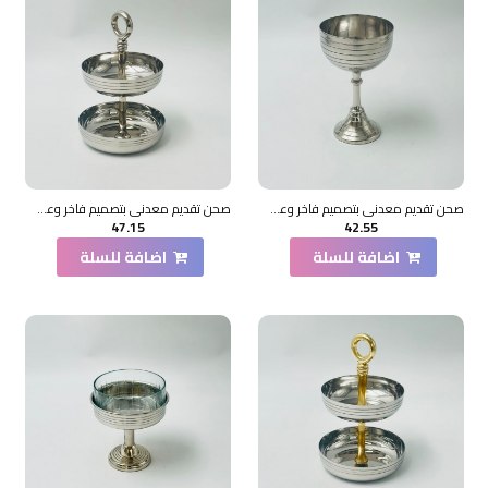
صحن تقديم معدني بتصميم فاخر وعصري10×10×18سم
صحن تقديم معدني بتصميم فاخر وعصري 11×11×20سم
47.15
42.55
اضافة للسلة
اضافة للسلة