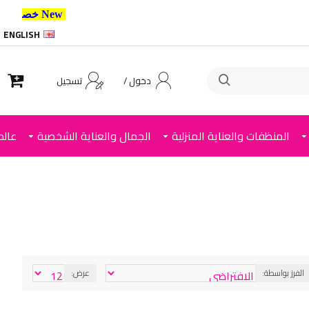
New خصم 10% إضافي للعملاء الجدد استخدم الكود ,
ENGLISH
دخول /
تسجيل
المنظفات والعناية المنزلية
الجمال والعناية الشخصية
عالم
الفرز بواسطة:
عرض: