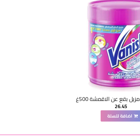
يل بقع عن الاقمشة 500غ
26.45
اضافة للسلة