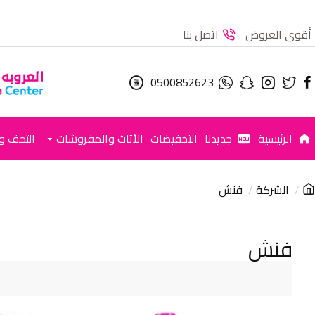
أقوى العروض
اتصل بنا
0500852623
الرئيسية
جديدنا
التخفيضات
الأثاث والمفروشات
التحف وا
الشركة
فنش
فنش