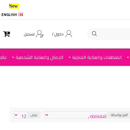
New خصم 10% إضافي للعملاء الجدد استخدم الكود ,
ENGLISH
دخول /
تسجيل
المنظفات والعناية المنزلية
الجمال والعناية الشخصية
عالم
الفرز بواسطة:
عرض: