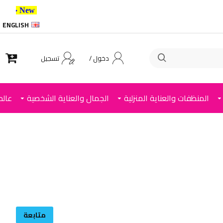
New خصم 10% إضافي للعملاء الجدد استخدم الكود ,
ENGLISH
دخول /
تسجيل
المنظفات والعناية المنزلية
الجمال والعناية الشخصية
عالم
متابعة