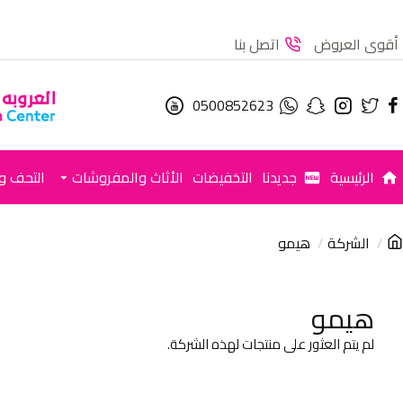
أقوى العروض
اتصل بنا
0500852623
الرئيسية
جديدنا
التخفيضات
الأثاث والمفروشات
التحف وا
الشركة
هيمو
هيمو
لم يتم العثور على منتجات لهذه الشركة.