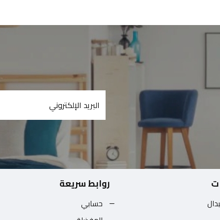
ت
روابط سريعة
بدال
حسابي