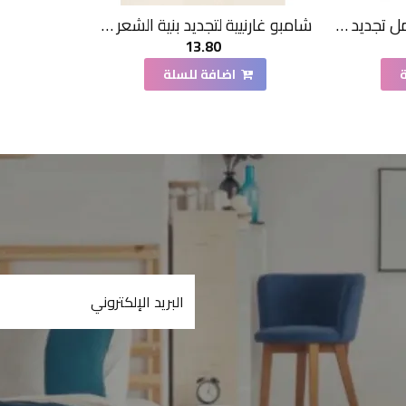
شامبة صانسيلك 700 مل تجديد فوري للشعر التالف
شامبو غارنيية لتجديد بنية الشعر 400مل
13.80
اضافة للسلة