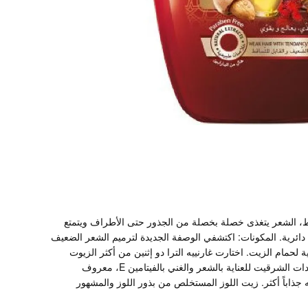
قط، الشعر يتغذى خصلة بخصلة من الجذور حتى الأطراف ويتمتع
ائرية. المكونات: اكتشفي الوصفة الجديدة لترميم الشعر الضعيف
لحمام الزيت. اختارت غارنييه الترا دو إثنين من أكثر الزيوت
الثمينة لتصنع خلطة مرممة لا مثيل لها. زيت الخروع الذي يستخدم في العادات الشرقيت للعناية بالشعر والغني بالفيتامين E، معروف
ذاباً أكثر. زيت اللوز المستخلص من بذور اللوز والمشهور