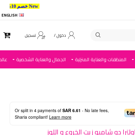
New خصم 10% إضافي للعملاء الجدد استخدم الكود ,
ENGLISH
دخول /
تسجيل
المنظفات والعناية المنزلية
الجمال والعناية الشخصية
عالم
Or split in
4
payments of
SAR 6.61
- No late fees,
Sharia compliant!
Learn more
اولترا دو شامبو زيت الخروع و اللوز