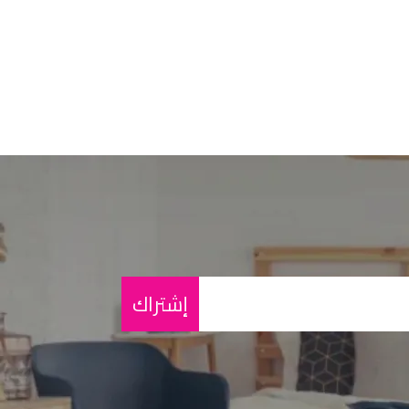
إشتراك