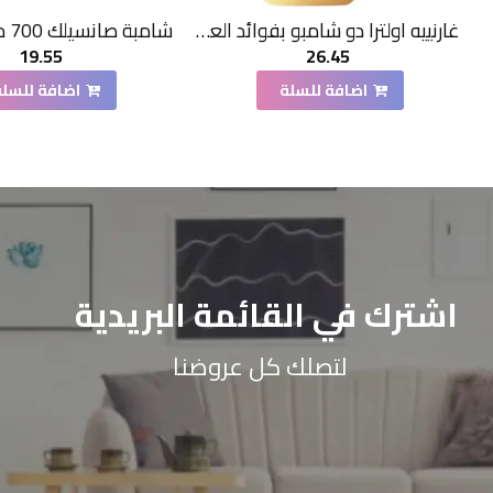
غارنييه اولترا دو شامبو بفوائد العسل القيمة 700مل
19.55
26.45
اضافة للسلة
اضافة للسلة
اشترك في القائمة البريدية
لتصلك كل عروضنا