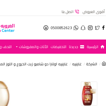
أقوى العروض
اتصل بنا
0500852623
الرئيسية
جديدنا
التخفيضات
الأثاث والمفروشات
التحف وا
الشركة
غارنييه
غارنييه اولترا دو شامبو زيت الخروع و اللوز المعالج 