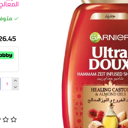
المعالج 700م
متوفر
26.45