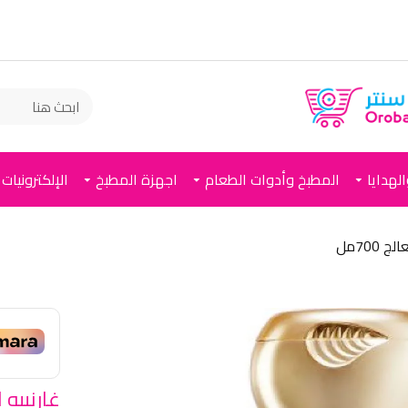
لهدايا
المطبخ وأدوات الطعام
اجهزة المطبخ
الإلكترونيات
700مل
غارنييه 