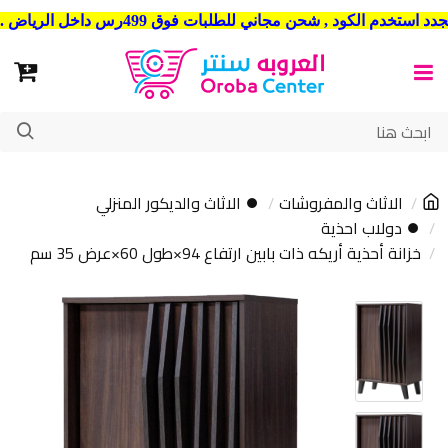
شحن مجاني للطلبات فوق 499رس داخل الرياض . وشحن الي جميع مدن المملكة العربية السعودية
الاثاث والمفروشات
⏺ الاثاث والديكور المنزلي
⏺ دولاب احذية
خزانة أحذية أريكه ذات بابين ارتفاع 94×طول 60×عرض 35 سم