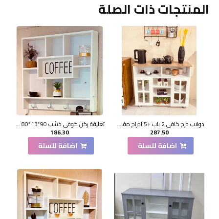
المنتجات ذات الصلة
دولاب درج كافي 2 باب +5 ادراج مقاس100*33*85 سم
تعليقة ركن كوفي خشب 90*13*80 سم
186.30
287.50
اضافة للسلة
اضافة للسلة