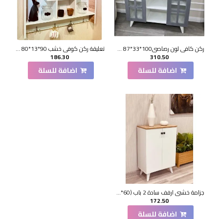
ركن كافي لون رصاصي100*33*87 سم
تعليقة ركن كوفي خشب 90*13*80 سم
186.30
310.50
اضافة للسلة
اضافة للسلة
جزامة خشبي ارفف سادة 2 باب (60*33*90)سم
172.50
اضافة للسلة