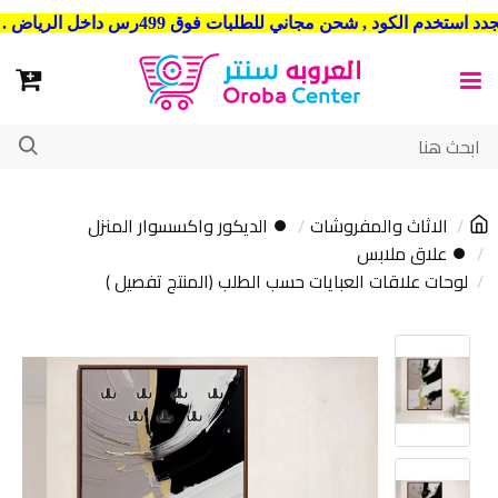
شحن مجاني للطلبات فوق 499رس داخل الرياض . وشحن الي جميع مدن المملكة العربية السعودية
الاثاث والمفروشات
⏺ الديكور واكسسوار المنزل
⏺ علاق ملابس
لوحات علاقات العبايات حسب الطلب (المنتج تفصيل )