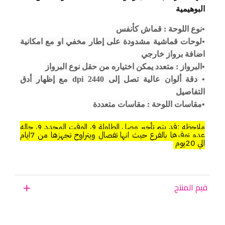
البوهيمية
•نوع اللوحة : قماش كأنفس
•لوحات قماشية مشدودة على إطار مخفي او مع امكانية
اضافة برواز خارجي
•البرواز : متعدد يمكن اختياره من حقل نوع البرواز
• دقة ألوان عالية تصل إلى 2440 dpi مع إظهار أدق
التفاصيل
•مقاسات اللوحة : مقاسات متعددة
ملاحظه :قد يتم تأخير وصل الطاولة في الوقت المحدد في حاله
عدم توقرها بالفرع حيث انها تفصال ويتراوح تجهزها من 7ايام
الي 20يوم
قيم المنتج