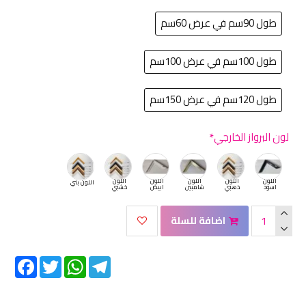
طول 90سم في عرض 60سم
طول 100سم في عرض 100سم
طول 120سم في عرض 150سم
لون البرواز الخارجي
اللون
اللون
اللون
اللون
اللون
اللون بني
اسود
ذهبي
شامبين
ابيض
خشبي
اضافة للسلة
Facebook
Twitter
WhatsApp
Telegram