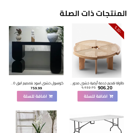
المنتجات ذات الصلة
0
2
-
%
طاولة تقديم خدمة أرضية خشبي مدور 120*120*33سم
كونسول خشبي اسود بتصميم انيق 140×40×90سم
906.20
1,132.75
759.99
اضافة للسلة
اضافة للسلة