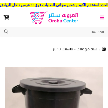
شحن مجاني للطلبات فوق 499رس داخل الرياض . وشحن الي جميع مدن المملكة العربية السعودية
سلة مهملات - بلاستيك 40لتر