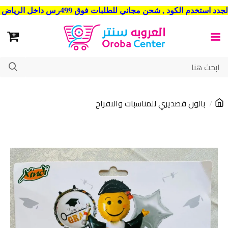
شحن مجاني للطلبات فوق 499رس داخل الرياض . وشحن الي جميع مدن المملكة العربية السعودية
بالون قصديري للمناسبات والافراح