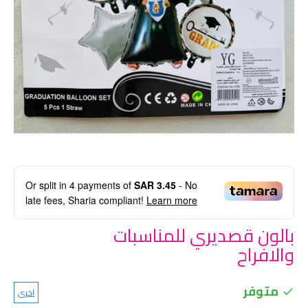
Or split in
4
payments of
SAR 3.45
- No
late fees, Sharia compliant!
Learn more
بالون قصديري للمناسبات
والافراح
متوفر
اخرى