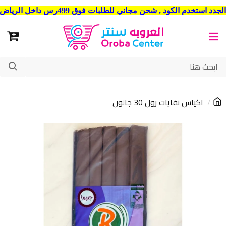
شحن مجاني للطلبات فوق 499رس داخل الرياض . وشحن الي جميع مدن المملكة العربية السعودية
اكياس نفايات رول 30 جالون