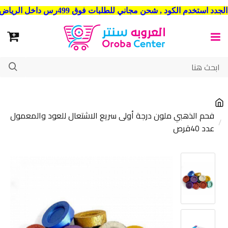
شحن مجاني للطلبات فوق 499رس داخل الرياض . وشحن الي جميع مدن المملكة العربية السعودية
فحم الذهبي ملون درجة أولى سريع الاشتعال للعود والمعمول
عدد 40قرص