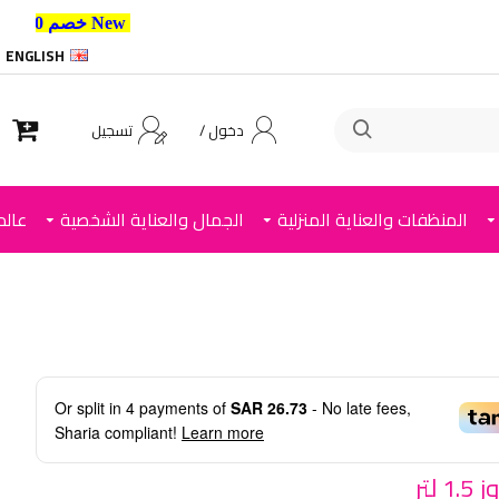
New خصم 10% إضافي للعملاء الجدد استخدم الكود ,
ENGLISH
دخول /
تسجيل
المنظفات والعناية المنزلية
الجمال والعناية الشخصية
عالم
Or split in
4
payments of
SAR 26.73
- No late fees,
Sharia compliant!
Learn more
 لتر