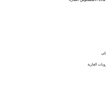
لي
بات الغازية