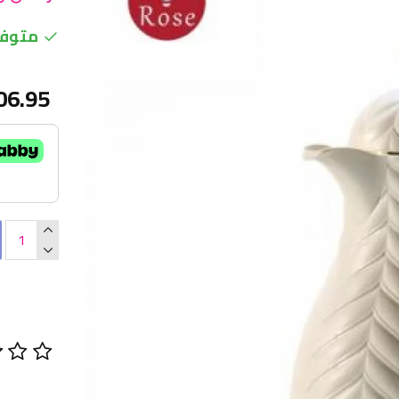
متوفر
06.95