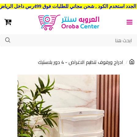
شحن مجاني للطلبات فوق 499رس داخل الرياض . وشحن الي جميع مدن المملكة العربية السعودية
ادراج ورفوف تنظيم الاغراض - 4 دور بلاستيك