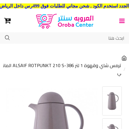
شحن مجاني للطلبات فوق 499رس داخل الرياض . وشحن الي جميع مدن المملكة العربية السعودية
ترمس شاي وقهوة 1 لتر ALSAIF ROTPUNKT 210 S-386 المان
ي