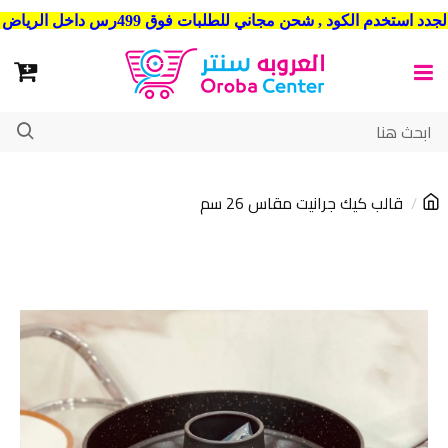
شحن مجاني للطلبات فوق 499رس داخل الرياض . وشحن الي جميع مدن المملكة العربية السعودية
قالب كيك جرانيت مقاس 26 سم