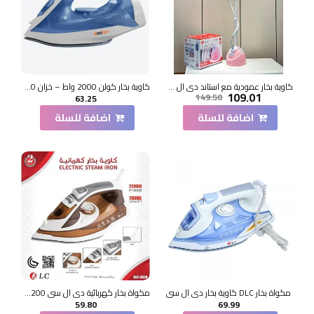
كاوية بخار عمودية مع استاند دي ال سي 160سم
كاوية بخار كولن 2000 واط – خزان 180 مل – قاعدة سيراميك
109.01
149.50
63.25
اضافة للسلة
اضافة للسلة
مكواة بخار DLC كاوية بخار دي ال سي
مكواة بخار كهربائية دي ال سي 2200 واط 280 مل DLC-4909
59.80
69.99