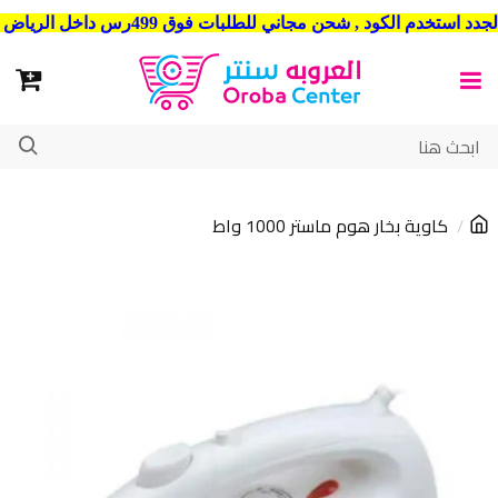
شحن مجاني للطلبات فوق 499رس داخل الرياض . وشحن الي جميع مدن المملكة العربية السعودية
كاوية بخار هوم ماستر 1000 واط