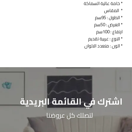
* خامة عالية السماكة
* المقاس
* الطول : 95سم
* العرض : 50سم
ارتفاع : 100سم
* النوع : عربية تقديم
* الون : متعدد الالوان
اشترك في القائمة البريدية
لتصلك كل عروضنا