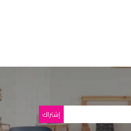
إشتراك