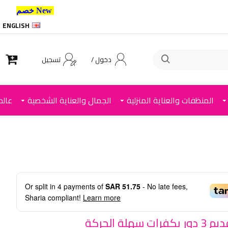
New خصم 10% إضافي للعملاء الجدد استخدم الكود ,
ENGLISH
دخول /
تسجيل
المنظفات والعناية المنزلية
الجمال والعناية الشخصية
عالم
Or split in
4
payments of
SAR 51.75
- No late fees,
Sharia compliant!
Learn more
ات سهلة الحركة