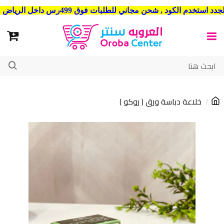
شحن مجاني للطلبات فوق 499رس داخل الرياض . وشحن الي جميع مدن المملكة العربية السعودية
خلاعة دباسة ورق ( روكو )