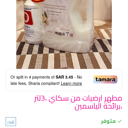
Or split in
4
payments of
SAR 3.45
- No
late fees, Sharia compliant!
Learn more
مطهر ارضيات من سكاي ،3لتر
،برائحة الياسمين
متوفر
اخرى