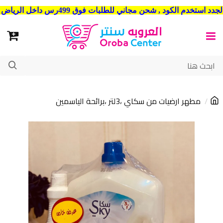
شحن مجاني للطلبات فوق 499رس داخل الرياض . وشحن الي جميع مدن المملكة العربية السعودية
مطهر ارضيات من سكاي ،3لتر ،برائحة الياسمين