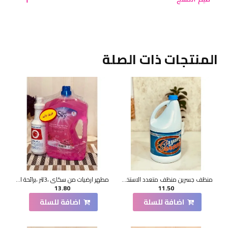
المنتجات ذات الصلة
منظف جسرين منظف متعدد الاستخدامات ، 3.78 لتر
مطهر ارضيات من سكاي ،3لتر ،برائحة الورد
13.80
11.50
اضافة للسلة
اضافة للسلة