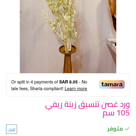
Or split in
4
payments of
SAR 8.05
- No
late fees, Sharia compliant!
Learn more
ورد غصن تنسيق زينة ريفي
105 سم
متوفر
اخرى