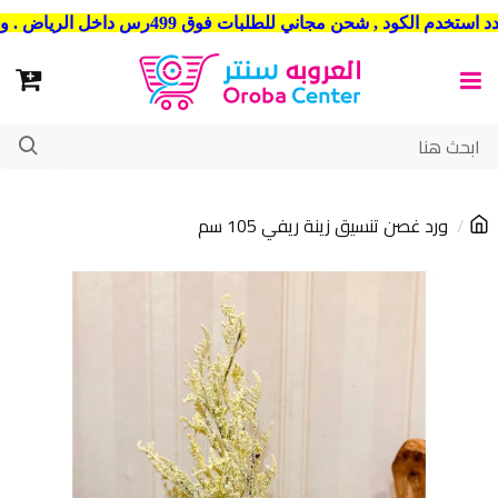
شحن مجاني للطلبات فوق 499رس داخل الرياض . وشحن الي جميع مدن المملكة العربية السعودية
ورد غصن تنسيق زينة ريفي 105 سم