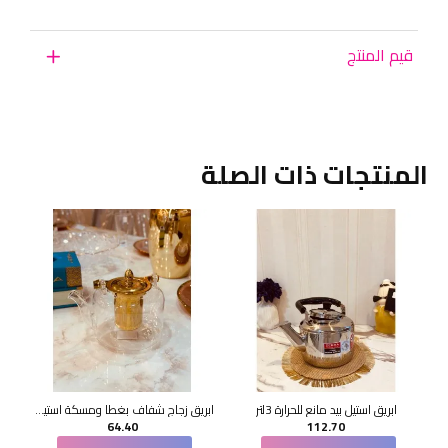
قيم المنتج
المنتجات ذات الصلة
ابريق استيل بيد مانع للحرارة 3لتر
ابريق زجاج شفاف بغطا ومسكة استيل ذهبي بمصفي 1.0 لتر
64.40
112.70