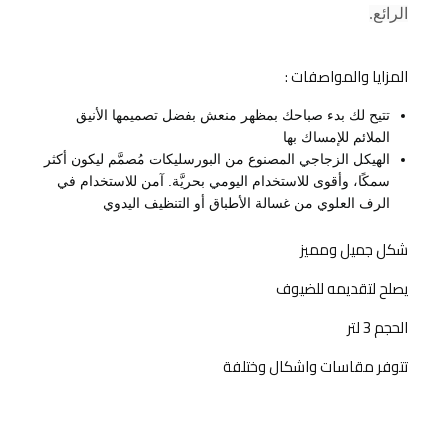
الرائع.
المزايا والمواصفات :
تتيح لك بدء صباحك بمظهر منعش بفضل تصميمها الأنيق
الملائم للإمساك بها
الهيكل الزجاجي المصنوع من البورسليكات مُصمَّم ليكون أكثر
سمكًا، وأقوى للاستخدام اليومي بحريَّة. آمن للاستخدام في
الرف العلوي من غسالة الأطباق أو التنظيف اليدوي
شكل جميل ومميز
يصلح لتقديمه للضيوف
الحجم 3 لتر
تتوفر مقاسات واشكال وختلفة