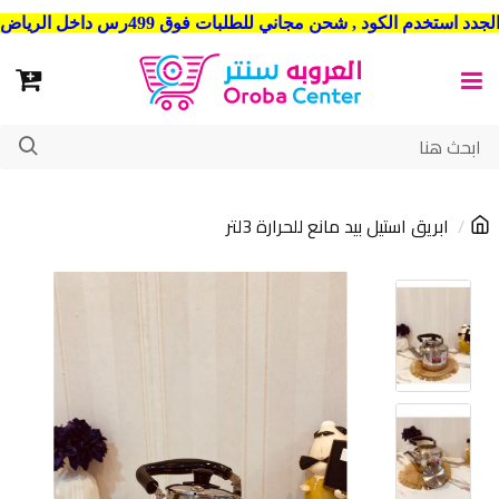
شحن مجاني للطلبات فوق 499رس داخل الرياض . وشحن الي جميع مدن المملكة العربية السعودية
ابريق استيل بيد مانع للحرارة 3لتر