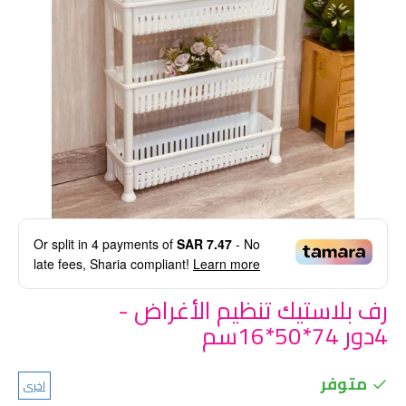
Or split in
4
payments of
SAR 7.47
- No
late fees, Sharia compliant!
Learn more
رف بلاستيك تنظيم الأغراض -
4دور 74*50*16سم
متوفر
اخرى