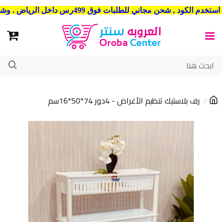
شحن مجاني للطلبات فوق 499رس داخل الرياض . وشحن الي جميع مدن المملكة العربية السعودية
رف بلاستيك تنظيم الأغراض - 4دور 74*50*16سم