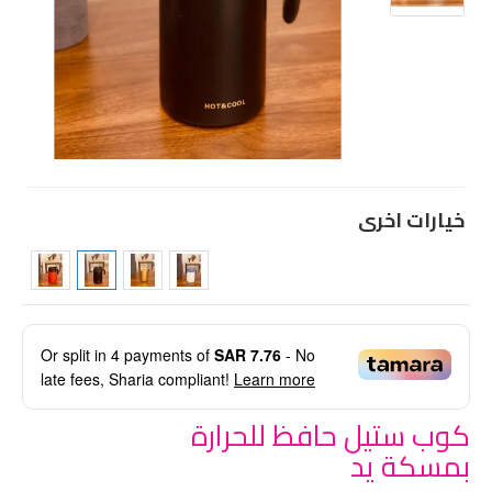
خيارات اخرى
Or split in
4
payments of
SAR 7.76
- No
late fees, Sharia compliant!
Learn more
كوب ستيل حافظ للحرارة
بمسكة يد