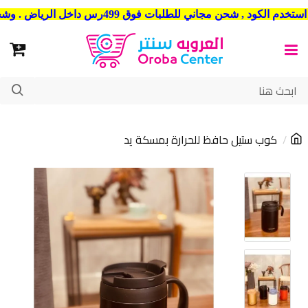
شحن مجاني للطلبات فوق 499رس داخل الرياض . وشحن الي جميع مدن المملكة العربية السعودية
كوب ستيل حافظ للحرارة بمسكة يد