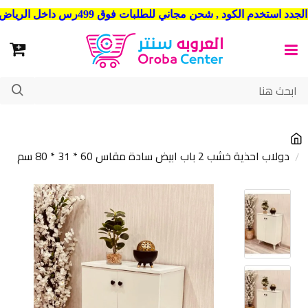
شحن مجاني للطلبات فوق 499رس داخل الرياض . وشحن الي جميع مدن المملكة العربية السعودية
دولاب احذية خشب 2 باب ابيض سادة مقاس 60 * 31 * 80 سم