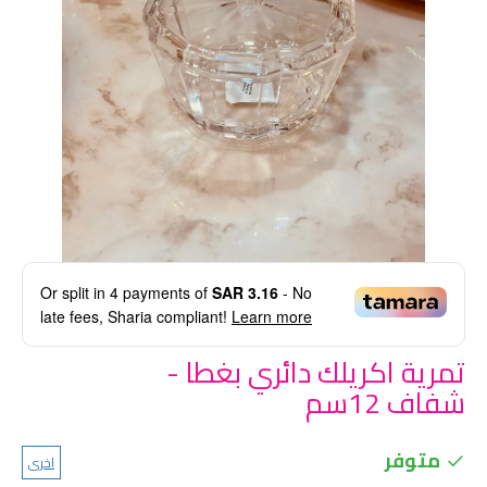
Or split in
4
payments of
SAR 3.16
- No
late fees, Sharia compliant!
Learn more
تمرية اكريلك دائري بغطا -
شفاف 12سم
متوفر
اخرى