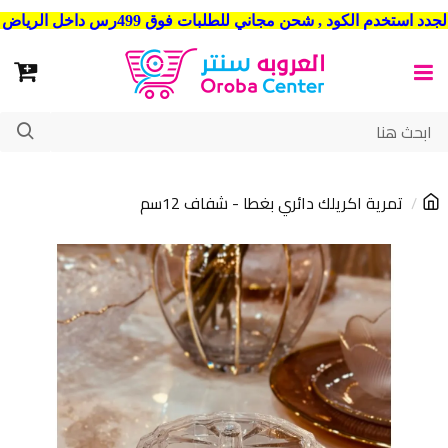
شحن مجاني للطلبات فوق 499رس داخل الرياض . وشحن الي جميع مدن المملكة العربية السعودية
تمرية اكريلك دائري بغطا - شفاف 12سم