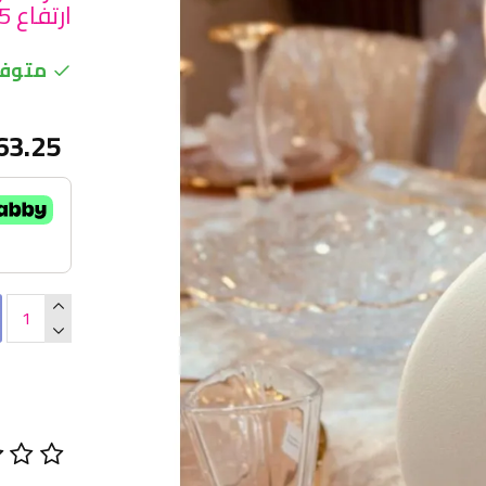
ارتفاع 25 سم
متوفر
63.25