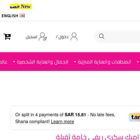
New خصم 10% إضافي للعملاء الجدد استخدم الكود ,
ENGLISH
دخول /
تسجيل
المنظفات والعناية المنزلية
الجمال والعناية الشخصية
عالم
Or split in
4
payments of
SAR 15.81
- No late fees,
Sharia compliant!
Learn more
اميك سكري ريفي خامة ثقيلة