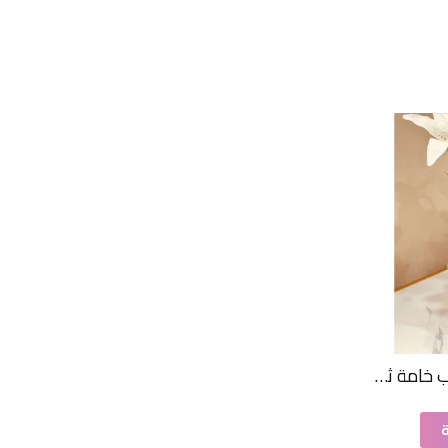
فازة زجاج شفاف مذهب خامة ثقيلة 21 سم