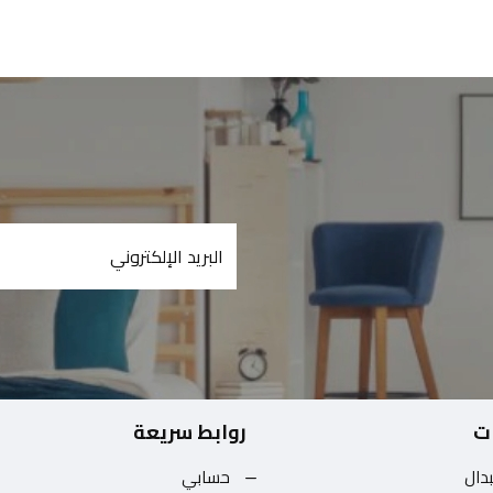
ت
روابط سريعة
بدال
حسابي