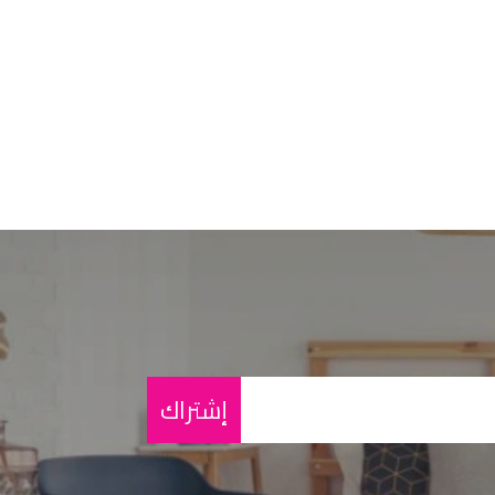
إشتراك