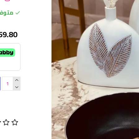
متوفر
59.80