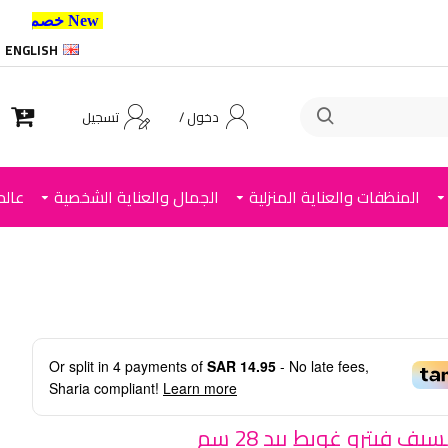
New خصم 10% إضافي للعملاء الجدد استخدم الكود ,
ENGLISH
دخول /
تسجيل
المنظفات والعناية المنزلية
الجمال والعناية الشخصية
عالم
Or split in
4
payments of
SAR 14.95
- No late fees,
Sharia compliant!
Learn more
يف فيترو غويط بيد 28 سم