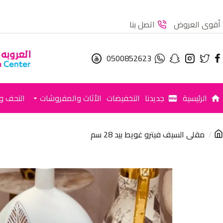
أقوى العروض
اتصل بنا
0500852623
الرئيسية
جديدنا
التخفيضات
الأثاث والمفروشات
التحف وا
مقلى السيف فيترو غويط بيد 28 سم