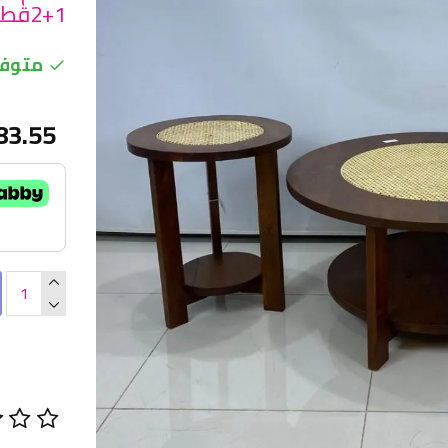
1+2قطع من فلوتد هندي
متوفر
83.55