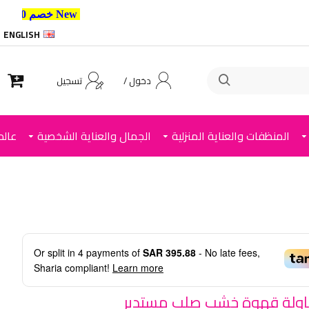
New خصم 10% إضافي للعملاء الجدد استخدم الكود ,
ENGLISH
دخول /
تسجيل
المنظفات والعناية المنزلية
الجمال والعناية الشخصية
عالم
Or split in
4
payments of
SAR 395.88
- No late fees,
Sharia compliant!
Learn more
ولة قهوة خشب صلب مستدير