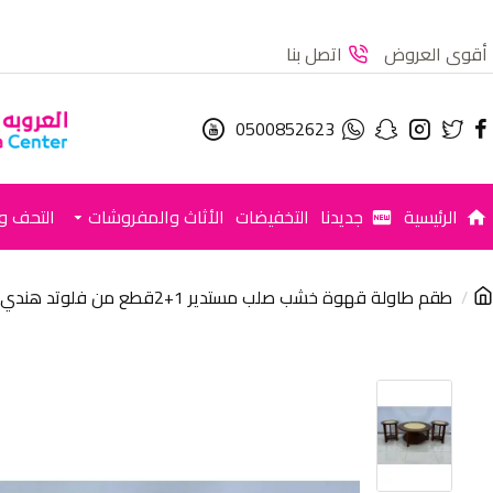
أقوى العروض
اتصل بنا
0500852623
الرئيسية
جديدنا
التخفيضات
الأثاث والمفروشات
التحف وا
طقم طاولة قهوة خشب صلب مستدير 1+2قطع من فلوتد هندي