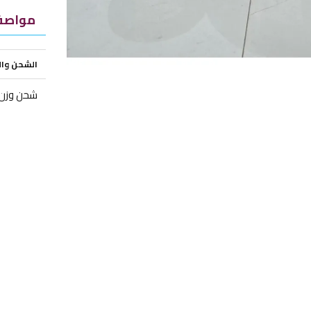
مواصفا
الشحن وا
شحن وزن ز