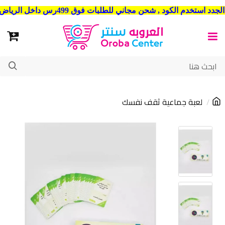
شحن مجاني للطلبات فوق 499رس داخل الرياض . وشحن الي جميع مدن المملكة العربية السعودية
لعبة جماعية ثقف نفسك