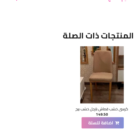
المنتجات ذات الصلة
كرسي خشب قماش بارجل خشب بيج
149.50
اضافة للسلة