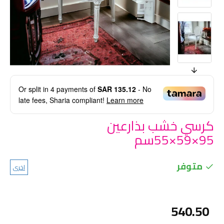
Or split in
4
payments of
SAR 135.12
- No
late fees, Sharia compliant!
Learn more
كرسي خشب بذارعين
95×59×55سم
متوفر
اخرى
540.50