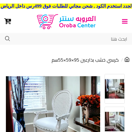
شحن مجاني للطلبات فوق 499رس داخل الرياض . وشحن الي جميع مدن المملكة العربية السعودية
كرسي خشب بذارعين 95×59×55سم