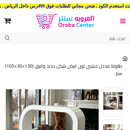
شحن مجاني للطلبات فوق 499رس داخل الرياض . وشحن الي جميع مدن المملكة العربية السعودية
طاولة مدخل خشبي لون ابيض شكل جديد وانيق (130×30×100)
سم