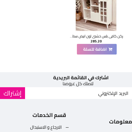
ركن كافي بلس خشبي لون ابيض سطح خشبي 100*33*95سم
285.20
اضافة للسلة
اشترك في القائمة البريدية
لتصلك كل عروضنا
إشتراك
قسم الخدمات
معلومات
الارجاع و الاستبدال