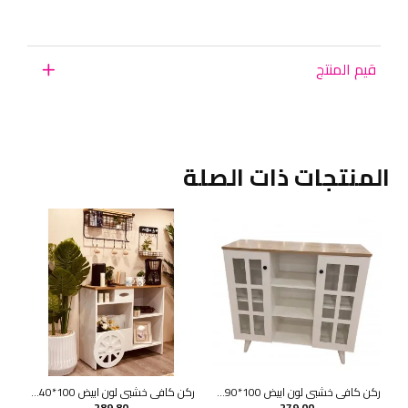
قيم المنتج
المنتجات ذات الصلة
ركن كافي خشبي لون ابيض 100*90*33 سم
ركن كافي خشبي لون ابيض 100*40*88 سم
289.80
279.00