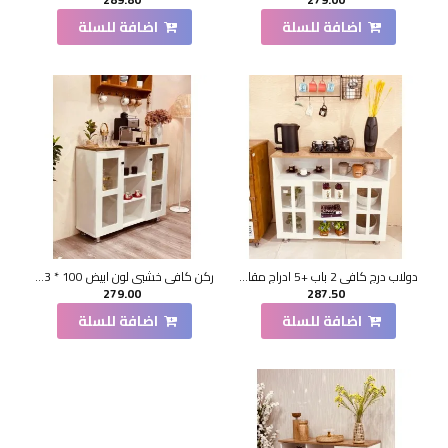
اضافة للسلة
اضافة للسلة
دولاب درج كافي 2 باب +5 ادراج مقاس100*33*85 سم
ركن كافي خشبي لون ابيض 100 * 33 * 87 سم
279.00
287.50
اضافة للسلة
اضافة للسلة