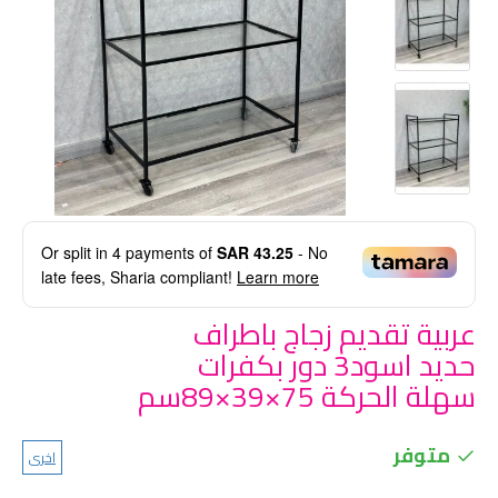
Or split in
4
payments of
SAR 43.25
- No
late fees, Sharia compliant!
Learn more
عربية تقديم زجاج باطراف
حديد اسود3 دور بكفرات
سهلة الحركة 75×39×89سم
متوفر
اخرى