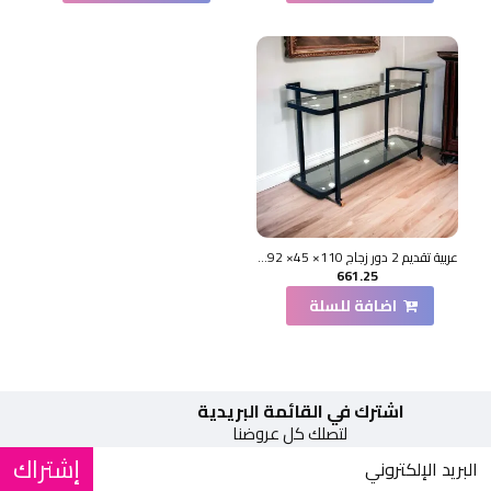
عربية تقديم 2 دور زجاج 110× 45× 92سم
661.25
اضافة للسلة
اشترك في القائمة البريدية
لتصلك كل عروضنا
إشتراك