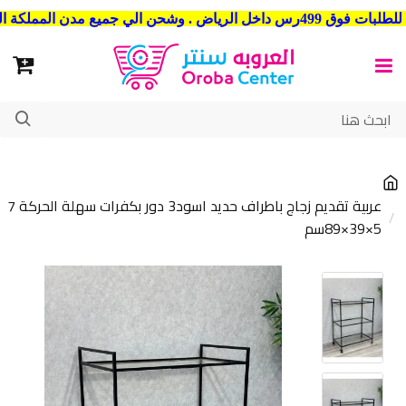
حن الي جميع مدن المملكة العربية السعودية
عربية تقديم زجاج باطراف حديد اسود3 دور بكفرات سهلة الحركة 7
5×39×89سم