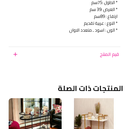
* الطول :75سم
* العرض :39 سم
ارتفاع : 89سم
* النوع : عربية تقديم
* الون : اسود ـ متعدد الاوان
قيم المنتج
المنتجات ذات الصلة