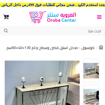
شحن مجاني للطلبات فوق 499رس داخل الرياض . وشحن الي جميع مدن المملكة العربية السعودية
كونسول - مدخل استيل فضى وسطح رخام 130×40×90سم