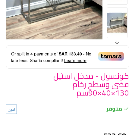
Or split in
4
payments of
SAR 133.40
- No
late fees, Sharia compliant!
Learn more
كونسول - مدخل استيل
فضى وسطح رخام
130×40×90سم
متوفر
اخرى