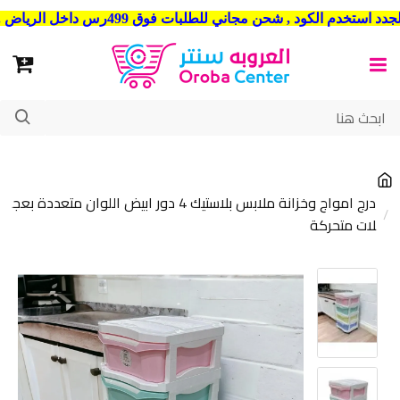
شحن مجاني للطلبات فوق 499رس داخل الرياض . وشحن الي جميع مدن المملكة العربية السعودية
درج امواج وخزانة ملابس بلاستيك 4 دور ابيض اللوان متعددة بعج
لات متحركة