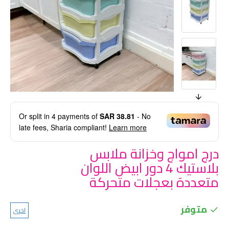
Or split in
4
payments of
SAR 38.81
- No
late fees, Sharia compliant!
Learn more
درج امواج وخزانة ملابس
بلاستيك 4 دور ابيض اللوان
متعددة بعجلات متحركة
متوفر
اخرى