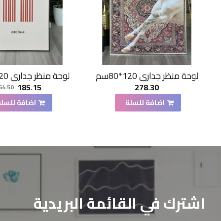
لوحة منظر جداري 120*80سم
لوحة منظر جداري 120*80سم
185.15
278.30
64.50
اضافة للسلة
اضافة للسلة
اشترك في القائمة البريدية