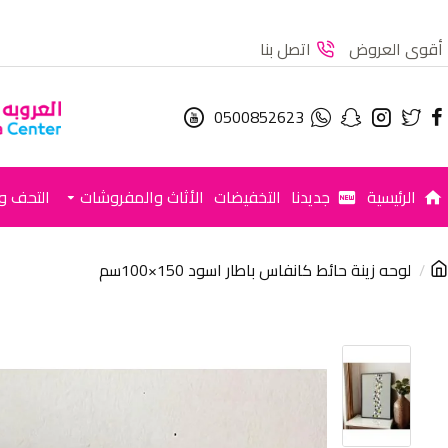
أقوى العروض
اتصل بنا
0500852623
الرئيسية
جديدنا
التخفيضات
الأثاث والمفروشات
التحف وا
لوحه زينة حائط كانفاس باطار اسود 150×100سم