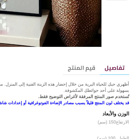
تفاصيل
قيم المنتج
أظهري حبكِ للحياة البرية من خلال إحضار هذه الزينة الفنية إلى المنزل.
بسهولة على أحد حوائطكِ المكشوفة.
تُستخدم صور المنتج المرفقة لأغراض التوضيح فقط.
قد يختلف لون المنتج قليلاً بسبب مصادر الإضاءة الفوتوغرافية أو إعدادات شاش
الوزن والأبعاد
الارتفاع150 (سم)
الطول 100 (سم)