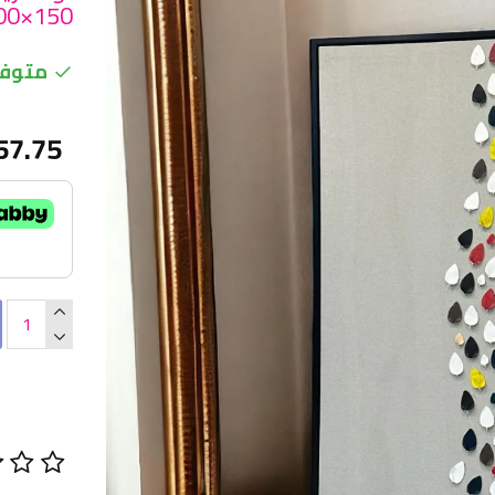
150×100سم
متوفر
57.75