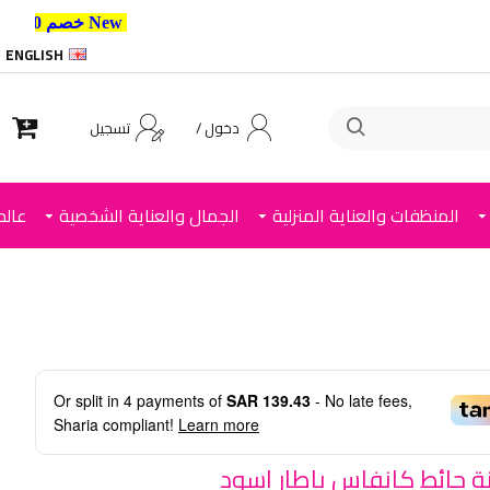
New خصم 10% إضافي للعملاء الجدد استخدم الكود ,
ENGLISH
دخول /
تسجيل
المنظفات والعناية المنزلية
الجمال والعناية الشخصية
عالم
Or split in
4
payments of
SAR 139.43
- No late fees,
Sharia compliant!
Learn more
نة حائط كانفاس باطار اسود