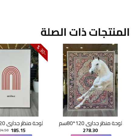
المنتجات ذات الصلة
0
3
-
%
لوحة منظر جداري 120*80سم
لوحة منظر جداري 120*80سم
185.15
278.30
64.50