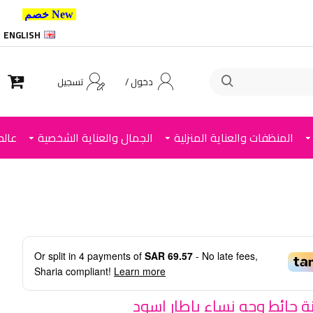
New خصم 10% إضافي للعملاء الجدد استخدم الكود ,
ENGLISH
دخول /
تسجيل
المنظفات والعناية المنزلية
الجمال والعناية الشخصية
عالم
Or split in
4
payments of
SAR 69.57
- No late fees,
Sharia compliant!
Learn more
نة حائط وجه نساء باطار اسود