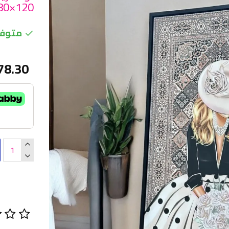
120×80سم
متوفر
78.30